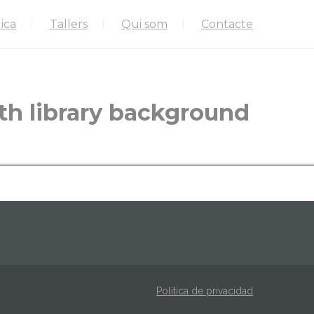
ica
Tallers
Qui som
Contacte
ith library background
Política de privacidad