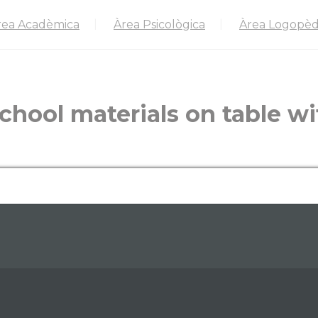
rea Acadèmica
Àrea Psicològica
Àrea Logopèd
school materials on table w