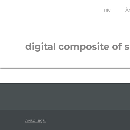
Inici
À
digital composite of 
Aviso legal